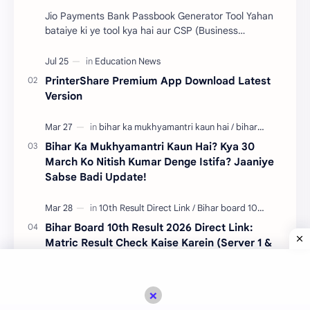
Jio Payments Bank Passbook Generator Tool Yahan
bataiye ki ye tool kya hai aur CSP (Business
Correspondent) walo ke liye kyun zaroori hai. ​"Dos…
PrinterShare Premium App Download Latest
Version
Bihar Ka Mukhyamantri Kaun Hai? Kya 30
March Ko Nitish Kumar Denge Istifa? Jaaniye
Sabse Badi Update!
Bihar Board 10th Result 2026 Direct Link:
Matric Result Check Kaise Karein (Server 1 &
2)
×
Bihar Police Constable Admit Card 2024