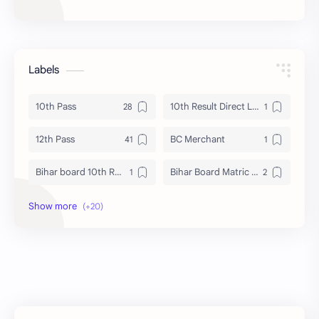
Labels
10th Pass
10th Result Direct Link
12th Pass
BC Merchant
Bihar board 10th Result 2026
Bihar Board Matric Result 2026
Bihar Board News 2026
Bihar Board Result 2026
Bihar board sarkari Result
bihar ka mukhyamantri kaun hai
bihar ka mukhymantri kaun hai
Bihar News
Bihar Politics
BSEB 10th Result Date 2026