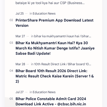
bataiye ki ye tool kya hai aur CSP (Business
Correspondent) walo ke liye kyun zaroori hai. ​"Dos…
PrinterShare Premium App Download Latest
Version
Bihar Ka Mukhyamantri Kaun Hai? Kya 30
March Ko Nitish Kumar Denge Istifa? Jaaniye
Sabse Badi Update!
Bihar Board 10th Result 2026 Direct Link:
Matric Result Check Kaise Karein (Server 1 &
2)
Bihar Police Constable Admit Card 2024
Download Link Active - @cbsc.bih.nic.in